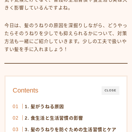
白髪染め・ヘアカラー
きく影響しているんですよね。
パーマ
トリートメント
今日は、髪のうねりの原因を深掘りしながら、どうやっ
たらそのうねりを少しでも抑えられるかについて、対策
ヘッドスパ
方法も一緒にご紹介していきます。少しの工夫で扱いや
頭皮ケア
すい髪を手に入れましょう！
サロンワーク実例
ヘアケア・基礎知識
毛髪の基礎知識
Contents
CLOSE
正しいヘアケア
間違ったヘアケア
1. 髪がうねる原因
食事・生活習慣
2. 食生活と生活習慣の影響
Q＆A
3. 髪のうねりを防ぐための生活習慣とケア