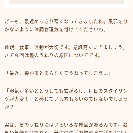
ミディアム
ロング
どーも、最近めっきり寒くなってきましたね。風邪をひ
かないように体調管理気を付けてくださいね。
悩みから探す
くせ・うねり・広がり
睡眠、食事、運動が大切です。意識高くいきましょう。
さて今回は髪のうねりの原因についてです。
白髪・エイジングケア
ボリューム
「最近、髪がまとまらなくてうねってしまう…」
抜け毛 薄毛
ダメージ・パサつき
「湿気が多いとどうしても広がるし、毎日のスタイリン
抜け毛 薄毛
グが大変！」と感じている方も多いのではないでしょう
か？
メニューから探す
実は、髪のうねりにはいろいろな原因があるんです。湿
縮毛矯正・髪質改善
気や気候だけでなく、普段の生活習慣や食生活も実は大