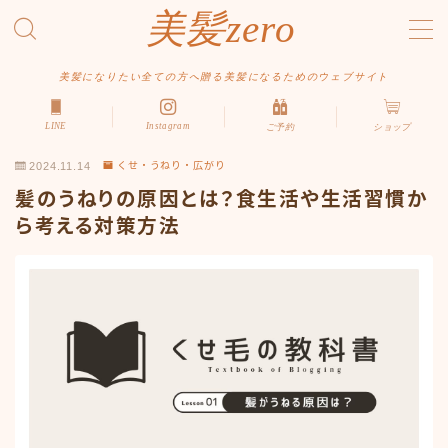
美髪zero
MENU
美髪になりたい全ての方へ贈る美髪になるためのウェブサイト
LINE
Instagram
ご予約
ショップ
HOME
2024.11.14
くせ・うねり・広がり
初めての方へ
髪のうねりの原因とは？食生活や生活習慣か
メニュー・料金
ら考える対策方法
アクセス・サロン情報
ご予約
お問い合わせ
スタイルから探す
ショート
ボブ