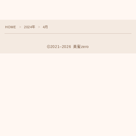
ミディアム
ロング
HOME
2024年
4月
＞
＞
悩みから探す
くせ・うねり・広がり
2021–2026 美髪zero
白髪・エイジングケア
ボリューム
抜け毛 薄毛
ダメージ・パサつき
Follow Me
抜け毛 薄毛
メニューから探す
縮毛矯正・髪質改善