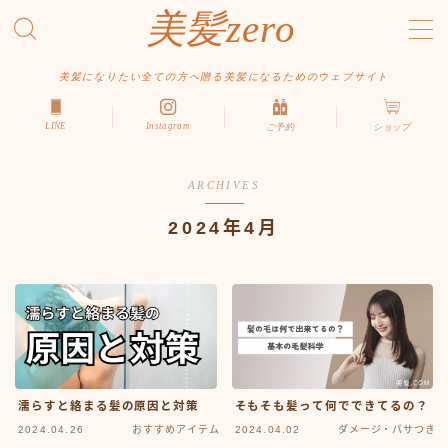
美髪zero
MENU
美髪になりたい全ての方へ贈る美髪になるためのウェブサイト
LINE
Instagram
ご予約
ショップ
HOME
初めての方へ
ARCHIVES
メニュー・料金
2024年4月
アクセス・サロン情報
ご予約
お問い合わせ
スタイルから探す
ショート
そもそも髪って何でできてるの？
濡らすと絡まる髪の原因と対策
2024.04.26
おすすめアイテム
2024.04.02
ダメージ・パサつき
ボブ