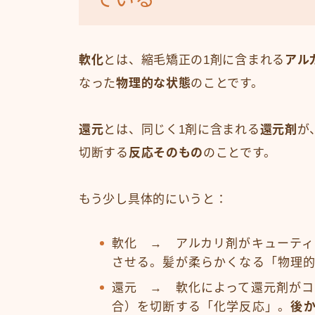
軟化
とは、縮毛矯正の1剤に含まれる
アル
なった
物理的な状態
のことです。
還元
とは、同じく1剤に含まれる
還元剤
が
切断する
反応そのもの
のことです。
もう少し具体的にいうと：
軟化 → アルカリ剤がキューティ
させる。髪が柔らかくなる「物理
還元 → 軟化によって還元剤がコ
合）を切断する「化学反応」。
後