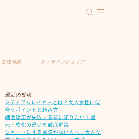
・基礎知識
オンラインショップ
KAMIMONO
識
AFLOAT 公式ショップ
ア
最近の投稿
ミディアムレイヤーとは？大人女性に似
ケア
合うポイントと頼み方
慣
縮毛矯正が失敗する前に知りたい｜還
元・軟化の違いを徹底解説
ショートにする勇気がない人へ。大人女