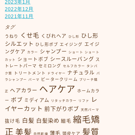
2023年1月
2022年12月
2021年11月
タグ
くせ毛
ひし形
くびれヘア
うねり
ひし形
シルエット
エイジ
ひし形ボブ
エイジング
シャンプー
ングケア
カラー
ショート
ショート
シースルーバング
ショートボブ
ス
カット
トレートパーマ
セミロング
セルフカラー
タンパ
ナチュラル
トリートメント
ク質
ドライヤー
パ
ビータークリーム
ラシャンプー
パーマ
ブリーチ矯
ヘアケア
ヘアカラー
ホームカラ
正
レ
ボブ
ミディアム
ー
リタッチカラー
リファ
イヤーカット
前下がりボブ
天然パーマ
縮毛矯
白髪
白髪染め
抜け毛
細毛
正
髪質
美髪
薄毛
頭皮ケア
自然乾燥