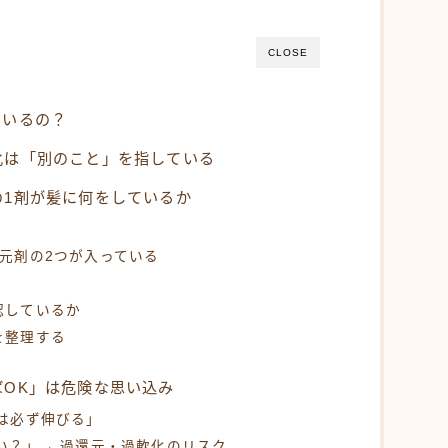
メニューから探す
縮毛矯正・髪質改善
CLOSE
白髪染め・ヘアカラー
ているの？
パーマ
トリートメント
化は「別のこと」を指している
ヘッドスパ
の1剤が髪に何をしているか
頭皮ケア
元剤の2つが入っている
サロンワーク実例
認しているか
ヘアケア・基礎知識
を整理する
毛髪の基礎知識
ばOK」は危険な思い込み
正しいヘアケア
は必ず伸びる」
間違ったヘアケア
い？」→ 過還元・過軟化のリスク