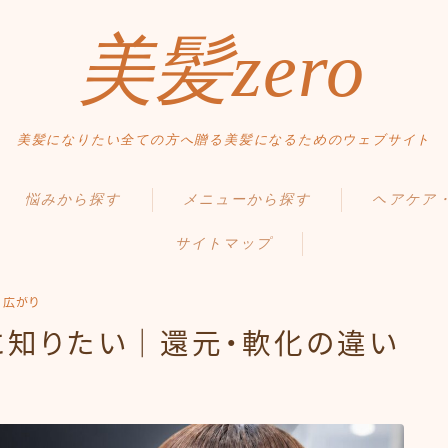
美髪zero
美髪になりたい全ての方へ贈る美髪になるためのウェブサイト
HOME
悩みから探す
メニューから探す
ヘアケア
初めての方へ
サイトマップ
くせ・うねり・広がり
縮毛矯正・髪質改善
毛髪の基礎知
メニュー・料金
白髪・エイジングケア
白髪染め・ヘアカラー
正しいヘアケ
アクセス・サロン情報
・広がり
ボリューム
パーマ
間違ったヘア
に知りたい｜還元・軟化の違い
ご予約
お問い合わせ
抜け毛 薄毛
トリートメント
食事・生活習
ダメージ・パサつき
ヘッドスパ
Q＆A
スタイルから探す