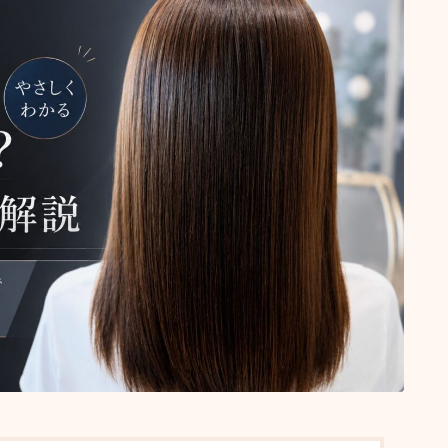
抜け毛 薄毛
頭皮ケア
ショート
サロンワーク実例
ボブ
ミディアム
ロング
悩みから探す
くせ・うねり・広がり
白髪・エイジングケア
ボリューム
抜け毛 薄毛
ダメージ・パサつき
抜け毛 薄毛