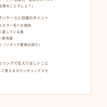
食事・生活習慣
処理のことでしょ？」
Q＆A
すいケースと回避のポイント
ルカラー毛への施術
オンラインショップ
り返している髪
KAMIMONO
ン使用歴
AFLOAT 公式ショップ
り（リタッチ範囲の誤り）
サイトマップ
セリングで伝えてほしいこと
して使えるカウンセリングメモ