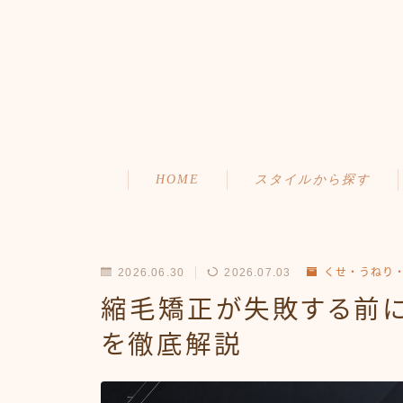
HOME
スタイルから探す
ショート
初めての方へ
ボブ
メニュー・料金
2026.06.30
2026.07.03
くせ・うねり
ミディアム
アクセス・サロン情報
縮毛矯正が失敗する前
を徹底解説
ロング
ご予約
お問い合わせ