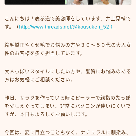
ミディアム
ロング
こんにちは！表参道で美容師をしています、井上晃輔で
す。（
http://www.threads.net/@kousuke.i_52 ）
悩みから探す
縮毛矯正やくせ毛でお悩みの方や３０〜５０代の大人女
くせ・うねり・広がり
性のお客様を多く担当しています。
白髪・エイジングケア
ボリューム
大人っぽいスタイルにしたい方や、髪質にお悩みのある
抜け毛 薄毛
方はお気軽にご相談ください。
ダメージ・パサつき
昨日、サラダを作っている時にピーラーで親指の先っぽ
抜け毛 薄毛
を少しえぐってしまい、非常にパソコンが使いにくいで
すが、本日もよろしくお願いします。
メニューから探す
縮毛矯正・髪質改善
今回は、変に目立つこともなく、ナチュラルに馴染み、