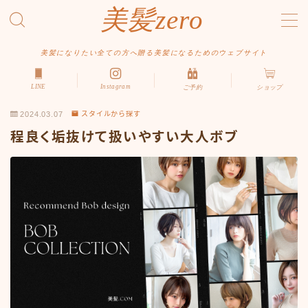
美髪zero
MENU
美髪になりたい全ての方へ贈る美髪になるためのウェブサイト
LINE
Instagram
ご予約
ショップ
HOME
2024.03.07
スタイルから探す
初めての方へ
程良く垢抜けて扱いやすい大人ボブ
メニュー・料金
アクセス・サロン情報
ご予約
お問い合わせ
スタイルから探す
ショート
ボブ