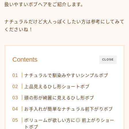
白髪染め・ヘアカラー
扱いやすいボブヘアをご紹介します。
パーマ
ナチュラルだけど大人っぽくしたい方は参考にしてみて
トリートメント
くださいね！
ヘッドスパ
頭皮ケア
サロンワーク実例
Contents
CLOSE
ヘアケア・基礎知識
ナチュラルで馴染みやすいシンプルボブ
毛髪の基礎知識
上品見えるひし形ショートボブ
正しいヘアケア
頭の形が綺麗に見えるひし形ボブ
間違ったヘアケア
お手入れが簡単なナチュラル前下がりボブ
食事・生活習慣
ボリュームが欲しい方に◎ 前上がりショー
Q＆A
トボブ