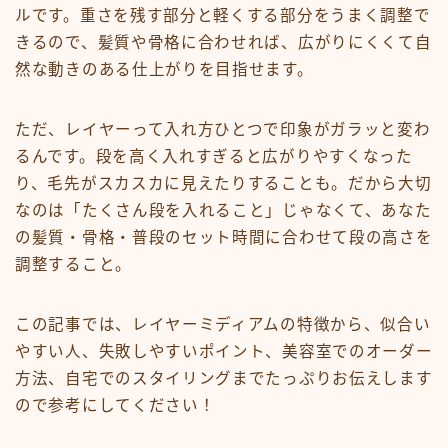
白髪染め・ヘアカラー
ルです。重さを残す部分と軽くする部分をうまく調整で
きるので、髪質や骨格に合わせれば、広がりにくくて自
パーマ
然な動きのある仕上がりを目指せます。
トリートメント
ヘッドスパ
ただ、レイヤーって入れ方ひとつで印象がガラッと変わ
頭皮ケア
るんです。段を高く入れすぎると広がりやすくなった
り、毛先がスカスカに見えたりすることも。だから大切
サロンワーク実例
なのは「たくさん段を入れること」じゃなくて、あなた
の髪質・骨格・普段のセット時間に合わせて段の高さを
ヘアケア・基礎知識
調整すること。
毛髪の基礎知識
正しいヘアケア
この記事では、レイヤーミディアムの特徴から、似合い
間違ったヘアケア
やすい人、失敗しやすいポイント、美容室でのオーダー
方法、自宅でのスタイリングまでたっぷりお伝えします
食事・生活習慣
ので参考にしてください！
Q＆A