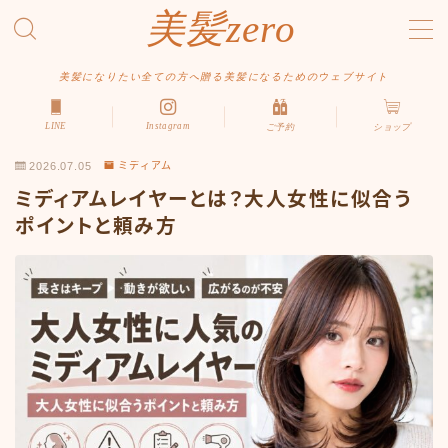
美髪zero
MENU
美髪になりたい全ての方へ贈る美髪になるためのウェブサイト
LINE
Instagram
ご予約
ショップ
HOME
2026.07.05
ミディアム
初めての方へ
ミディアムレイヤーとは？大人女性に似合う
メニュー・料金
ポイントと頼み方
アクセス・サロン情報
ご予約
お問い合わせ
スタイルから探す
ショート
ボブ