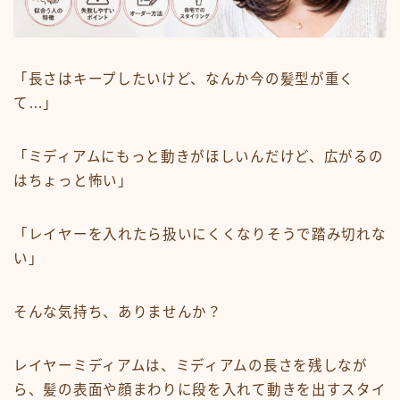
ミディアム
ロング
「長さはキープしたいけど、なんか今の髪型が重く
て…」
悩みから探す
くせ・うねり・広がり
「ミディアムにもっと動きがほしいんだけど、広がるの
白髪・エイジングケア
はちょっと怖い」
ボリューム
抜け毛 薄毛
「レイヤーを入れたら扱いにくくなりそうで踏み切れな
い」
ダメージ・パサつき
抜け毛 薄毛
そんな気持ち、ありませんか？
メニューから探す
レイヤーミディアムは、ミディアムの長さを残しなが
縮毛矯正・髪質改善
ら、髪の表面や顔まわりに段を入れて動きを出すスタイ