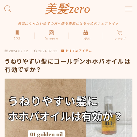
美髪zero
MENU
美髪になりたい全ての方へ贈る美髪になるためのウェブサイト
LINE
Instagram
ご予約
ショップ
HOME
2024.07.12
2024.07.13
おすすめアイテム
初めての方へ
うねりやすい髪にゴールデンホホバオイルは
メニュー・料金
有効ですか？
アクセス・サロン情報
ご予約
お問い合わせ
スタイルから探す
ショート
ボブ