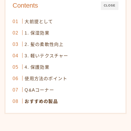
白髪染め・ヘアカラー
Contents
CLOSE
パーマ
大前提として
トリートメント
1. 保湿効果
ヘッドスパ
頭皮ケア
2. 髪の柔軟性向上
サロンワーク実例
3. 軽いテクスチャー
4. 保護効果
ヘアケア・基礎知識
使用方法のポイント
毛髪の基礎知識
Q&Aコーナー
正しいヘアケア
おすすめの製品
間違ったヘアケア
食事・生活習慣
Q＆A