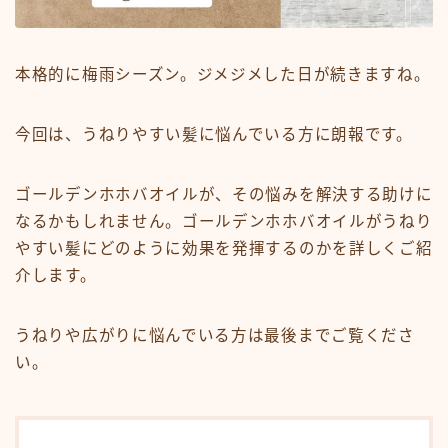
ミディアム
ロング
本格的に梅雨シーズン。ジメジメした日が続きますね。
悩みから探す
今回は、うねりやすい髪に悩んでいる方に朗報です。
くせ・うねり・広がり
白髪・エイジングケア
ゴールデンホホバオイルが、その悩みを解決する助けに
なるかもしれません。ゴールデンホホバオイルがうねり
ボリューム
やすい髪にどのように効果を発揮するのかを詳しくご紹
抜け毛 薄毛
介します。
ダメージ・パサつき
抜け毛 薄毛
うねりや広がりに悩んでいる方は最後までご覧くださ
い。
メニューから探す
縮毛矯正・髪質改善