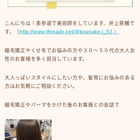
ミディアム
ロング
こんにちは！表参道で美容師をしています、井上晃輔で
す。（
http://www.threads.net/@kousuke.i_52 ）
悩みから探す
くせ・うねり・広がり
縮毛矯正やくせ毛でお悩みの方や３０〜５０代の大人女
性のお客様を多く担当しています。
白髪・エイジングケア
ボリューム
大人っぽいスタイルにしたい方や、髪質にお悩みのある
抜け毛 薄毛
方はお気軽にご相談ください。
ダメージ・パサつき
抜け毛 薄毛
縮毛矯正やパーマをかけた後のお客様との会話で
メニューから探す
縮毛矯正・髪質改善