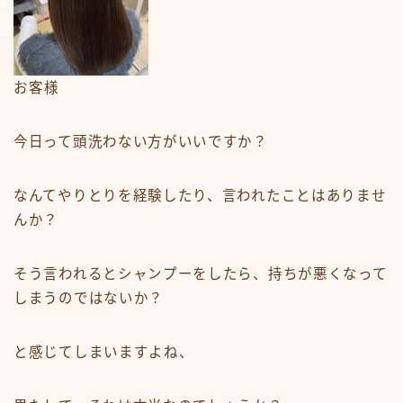
白髪染め・ヘアカラー
パーマ
トリートメント
お客様
ヘッドスパ
頭皮ケア
今日って頭洗わない方がいいですか？
サロンワーク実例
なんてやりとりを経験したり、言われたことはありませ
ヘアケア・基礎知識
んか？
毛髪の基礎知識
そう言われるとシャンプーをしたら、持ちが悪くなって
正しいヘアケア
しまうのではないか？
間違ったヘアケア
食事・生活習慣
と感じてしまいますよね、
Q＆A