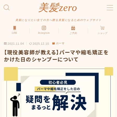
美髪zero
MENU
美髪になりたい全ての方へ贈る美髪になるためのウェブサイト
LINE
Instagram
ご予約
ショップ
HOME
2021.11.04
2025.12.10
パーマ
初めての方へ
【現役美容師が教える】パーマや縮毛矯正を
メニュー・料金
かけた日のシャンプーについて
アクセス・サロン情報
ご予約
お問い合わせ
スタイルから探す
ショート
ボブ