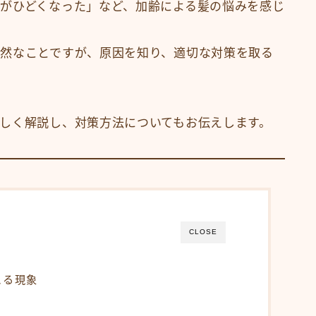
がひどくなった」など、加齢による髪の悩みを感じ
メニューから探す
縮毛矯正・髪質改善
然なことですが、原因を知り、適切な対策を取る
白髪染め・ヘアカラー
パーマ
トリートメント
しく解説し、対策方法についてもお伝えします。
ヘッドスパ
頭皮ケア
サロンワーク実例
ヘアケア・基礎知識
CLOSE
毛髪の基礎知識
正しいヘアケア
こる現象
間違ったヘアケア