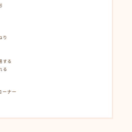
食事・生活習慣
形
Q＆A
オンラインショップ
ねり
KAMIMONO
AFLOAT 公式ショップ
用する
れる
サイトマップ
コーナー