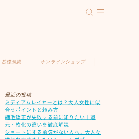
・基礎知識
オンラインショップ
KAMIMONO
識
AFLOAT 公式ショップ
ア
最近の投稿
ミディアムレイヤーとは？大人女性に似
ケア
合うポイントと頼み方
慣
縮毛矯正が失敗する前に知りたい｜還
元・軟化の違いを徹底解説
ショートにする勇気がない人へ。大人女