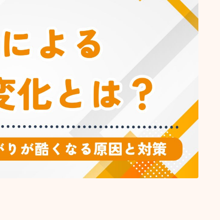
抜け毛 薄毛
頭皮ケア
ショート
サロンワーク実例
ボブ
ミディアム
ロング
悩みから探す
くせ・うねり・広がり
白髪・エイジングケア
ボリューム
抜け毛 薄毛
ダメージ・パサつき
抜け毛 薄毛