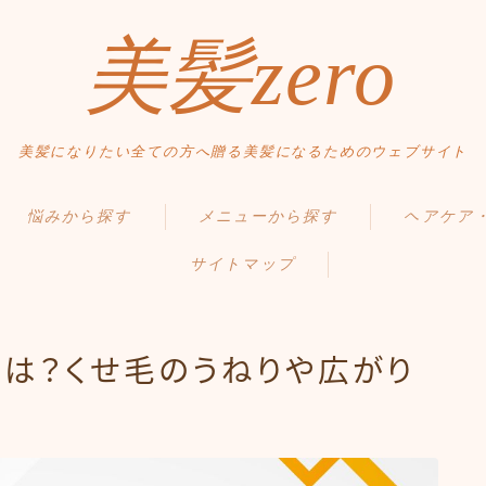
美髪zero
美髪になりたい全ての方へ贈る美髪になるためのウェブサイト
HOME
悩みから探す
メニューから探す
ヘアケア
初めての方へ
サイトマップ
くせ・うねり・広がり
縮毛矯正・髪質改善
毛髪の基礎知
メニュー・料金
白髪・エイジングケア
白髪染め・ヘアカラー
正しいヘアケ
アクセス・サロン情報
は？くせ毛のうねりや広がり
ボリューム
パーマ
間違ったヘア
ご予約
お問い合わせ
抜け毛 薄毛
トリートメント
食事・生活習
ダメージ・パサつき
ヘッドスパ
Q＆A
スタイルから探す