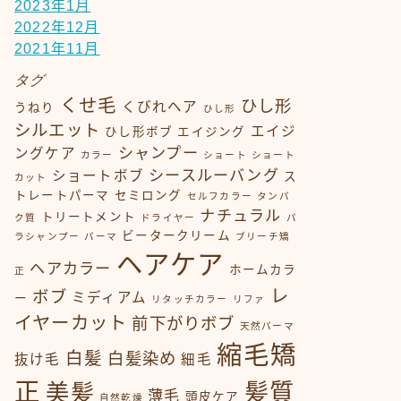
2023年1月
2022年12月
2021年11月
タグ
くせ毛
ひし形
くびれヘア
うねり
ひし形
シルエット
エイジ
ひし形ボブ
エイジング
シャンプー
ングケア
カラー
ショート
ショート
シースルーバング
ショートボブ
ス
カット
トレートパーマ
セミロング
セルフカラー
タンパ
ナチュラル
トリートメント
ク質
ドライヤー
パ
ビータークリーム
ラシャンプー
パーマ
ブリーチ矯
ヘアケア
ヘアカラー
ホームカラ
正
レ
ボブ
ミディアム
ー
リタッチカラー
リファ
イヤーカット
前下がりボブ
天然パーマ
縮毛矯
白髪
白髪染め
抜け毛
細毛
正
髪質
美髪
薄毛
頭皮ケア
自然乾燥