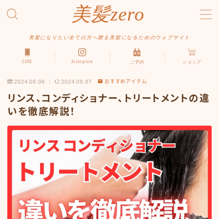
美髪zero
MENU
美髪になりたい全ての方へ贈る美髪になるためのウェブサイト
LINE
Instagram
ご予約
ショップ
HOME
2024.09.06
2024.09.07
おすすめアイテム
初めての方へ
リンス、コンディショナー、トリートメントの違
メニュー・料金
いを徹底解説！
アクセス・サロン情報
ご予約
お問い合わせ
スタイルから探す
ショート
ボブ