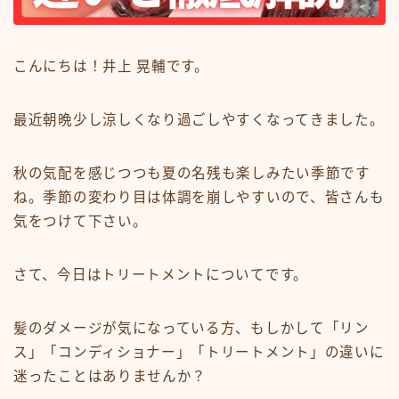
ミディアム
ロング
こんにちは！井上 晃輔です。
悩みから探す
最近朝晩少し涼しくなり過ごしやすくなってきました。
くせ・うねり・広がり
白髪・エイジングケア
秋の気配を感じつつも夏の名残も楽しみたい季節です
ね。季節の変わり目は体調を崩しやすいので、皆さんも
ボリューム
気をつけて下さい。
抜け毛 薄毛
ダメージ・パサつき
さて、今日はトリートメントについてです。
抜け毛 薄毛
髪のダメージが気になっている方、もしかして「リン
メニューから探す
ス」「コンディショナー」「トリートメント」の違いに
迷ったことはありませんか？
縮毛矯正・髪質改善