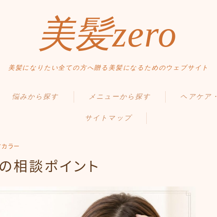
美髪zero
美髪になりたい全ての方へ贈る美髪になるためのウェブサイト
HOME
悩みから探す
メニューから探す
ヘアケア
初めての方へ
サイトマップ
くせ・うねり・広がり
縮毛矯正・髪質改善
毛髪の基礎知
メニュー・料金
白髪・エイジングケア
白髪染め・ヘアカラー
正しいヘアケ
アクセス・サロン情報
アカラー
ボリューム
パーマ
間違ったヘア
の相談ポイント
ご予約
お問い合わせ
抜け毛 薄毛
トリートメント
食事・生活習
ダメージ・パサつき
ヘッドスパ
Q＆A
スタイルから探す