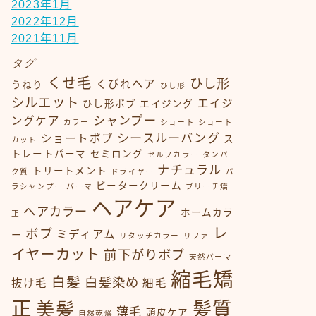
2023年1月
2022年12月
2021年11月
タグ
くせ毛
ひし形
くびれヘア
うねり
ひし形
シルエット
エイジ
ひし形ボブ
エイジング
シャンプー
ングケア
カラー
ショート
ショート
シースルーバング
ショートボブ
ス
カット
トレートパーマ
セミロング
セルフカラー
タンパ
ナチュラル
トリートメント
ク質
ドライヤー
パ
ビータークリーム
ラシャンプー
パーマ
ブリーチ矯
ヘアケア
ヘアカラー
ホームカラ
正
レ
ボブ
ミディアム
ー
リタッチカラー
リファ
イヤーカット
前下がりボブ
天然パーマ
縮毛矯
白髪
白髪染め
抜け毛
細毛
正
髪質
美髪
薄毛
頭皮ケア
自然乾燥