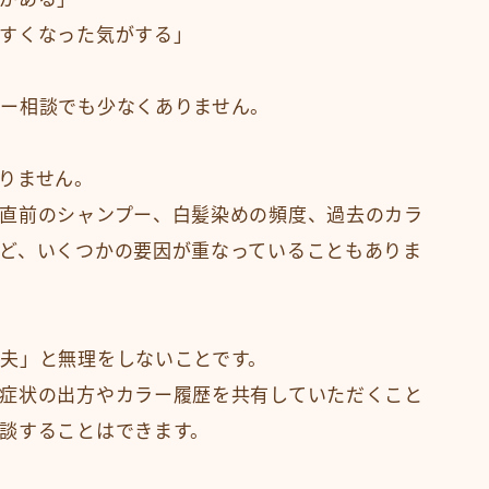
メニューから探す
すくなった気がする」
縮毛矯正・髪質改善
白髪染め・ヘアカラー
ー相談でも少なくありません。
パーマ
トリートメント
りません。
ヘッドスパ
直前のシャンプー、白髪染めの頻度、過去のカラ
頭皮ケア
ど、いくつかの要因が重なっていることもありま
サロンワーク実例
ヘアケア・基礎知識
夫」と無理をしないことです。
毛髪の基礎知識
症状の出方やカラー履歴を共有していただくこと
正しいヘアケア
談することはできます。
間違ったヘアケア