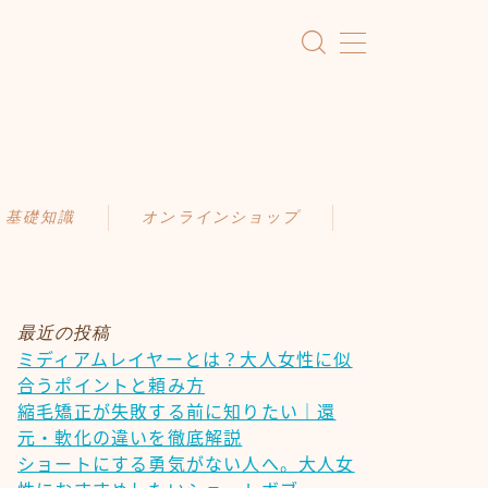
・基礎知識
オンラインショップ
KAMIMONO
識
AFLOAT 公式ショップ
ア
最近の投稿
ミディアムレイヤーとは？大人女性に似
ケア
合うポイントと頼み方
慣
縮毛矯正が失敗する前に知りたい｜還
元・軟化の違いを徹底解説
ショートにする勇気がない人へ。大人女