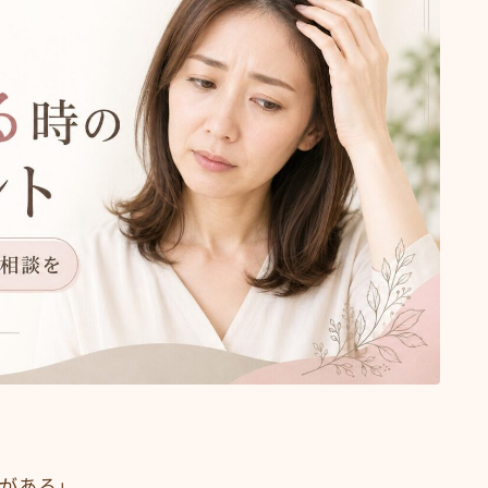
抜け毛 薄毛
頭皮ケア
ショート
サロンワーク実例
ボブ
ミディアム
ロング
悩みから探す
くせ・うねり・広がり
白髪・エイジングケア
ボリューム
抜け毛 薄毛
ダメージ・パサつき
抜け毛 薄毛
がある」