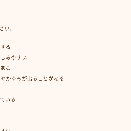
さい。
リする
にしみやすい
がある
みやかゆみが出ることがある
している