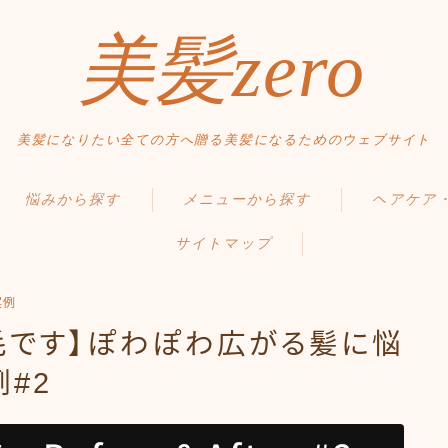
美髪zero
美髪になりたい全ての方へ贈る美髪になるためのウェブサイト
HOME
悩みから探す
メニューから探す
ヘアケア
初めての方へ
サイトマップ
くせ・うねり・広がり
縮毛矯正・髪質改善
毛髪の基礎知
メニュー・料金
白髪・エイジングケア
白髪染め・ヘアカラー
正しいヘアケ
アクセス・サロン情報
実例
ボリューム
パーマ
間違ったヘア
毛です】ぽわぽわ広がる髪に悩
ご予約
お問い合わせ
#2
抜け毛 薄毛
トリートメント
食事・生活習
ダメージ・パサつき
ヘッドスパ
Q＆A
スタイルから探す