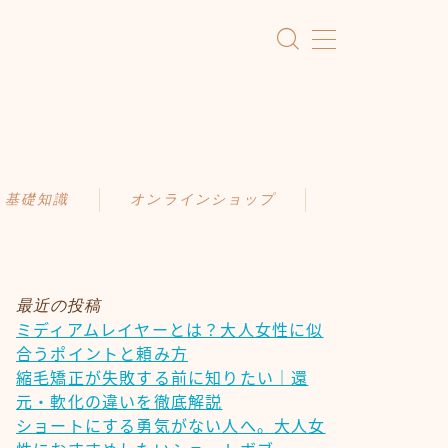
・基礎知識
オンラインショップ
KAMIMONO
識
AFLOAT 公式ショップ
ア
最近の投稿
ミディアムレイヤーとは？大人女性に似
ケア
合うポイントと頼み方
慣
縮毛矯正が失敗する前に知りたい｜還
元・軟化の違いを徹底解説
ショートにする勇気がない人へ。大人女