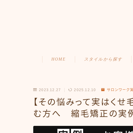
HOME
スタイルから探す
ショート
初めての方へ
ボブ
メニュー・料金
2023.12.27
2025.12.10
サロンワーク
ミディアム
アクセス・サロン情報
【その悩みって実はくせ
む方へ 縮毛矯正の実例
ロング
ご予約
お問い合わせ