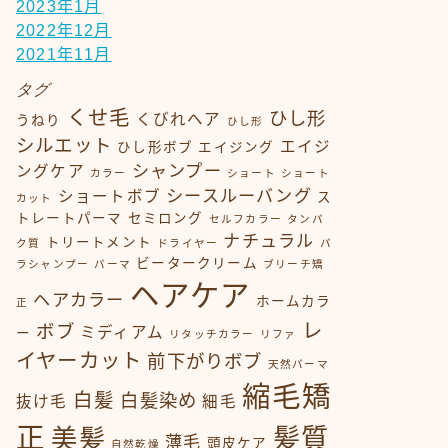
2023年1月
2022年12月
2021年11月
タグ
くせ毛
ひし形
くびれヘア
うねり
ひし形
シルエット
エイジ
ひし形ボブ
エイジング
シャンプー
ングケア
カラー
ショート
ショート
シースルーバング
ショートボブ
ス
カット
トレートパーマ
セミロング
セルフカラー
タンパ
ナチュラル
トリートメント
ク質
ドライヤー
パ
ビータークリーム
ラシャンプー
パーマ
ブリーチ矯
ヘアケア
ヘアカラー
ホームカラ
正
レ
ボブ
ミディアム
ー
リタッチカラー
リファ
イヤーカット
前下がりボブ
天然パーマ
縮毛矯
白髪
白髪染め
抜け毛
細毛
正
髪質
美髪
薄毛
頭皮ケア
自然乾燥