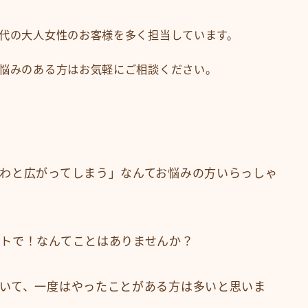
メニューから探す
代の大人女性のお客様を多く担当しています。
縮毛矯正・髪質改善
白髪染め・ヘアカラー
悩みのある方はお気軽にご相談ください。
パーマ
トリートメント
ヘッドスパ
頭皮ケア
わと広がってしまう」なんてお悩みの方いらっしゃ
サロンワーク実例
ヘアケア・基礎知識
トで！なんてことはありませんか？
毛髪の基礎知識
正しいヘアケア
いて、一度はやったことがある方は多いと思いま
間違ったヘアケア