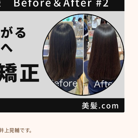
抜け毛 薄毛
頭皮ケア
ショート
サロンワーク実例
ボブ
ミディアム
ロング
悩みから探す
くせ・うねり・広がり
白髪・エイジングケア
ボリューム
抜け毛 薄毛
ダメージ・パサつき
抜け毛 薄毛
井上晃輔です。