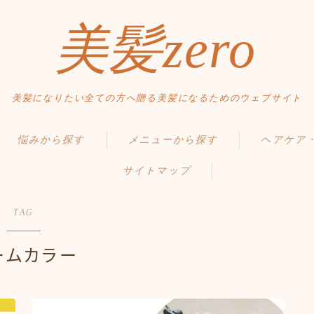
美髪zero
美髪になりたい全ての方へ贈る美髪になるためのウェブサイト
HOME
悩みから探す
メニューから探す
ヘアケア
初めての方へ
サイトマップ
くせ・うねり・広がり
縮毛矯正・髪質改善
毛髪の基礎知
メニュー・料金
白髪・エイジングケア
白髪染め・ヘアカラー
正しいヘアケ
アクセス・サロン情報
TAG
ボリューム
パーマ
間違ったヘア
ご予約
ームカラー
お問い合わせ
抜け毛 薄毛
トリートメント
食事・生活習
ダメージ・パサつき
ヘッドスパ
Q＆A
スタイルから探す