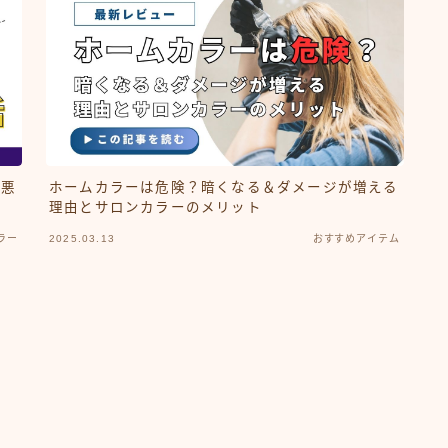
抜け毛 薄毛
頭皮ケア
ショート
サロンワーク実例
ボブ
ミディアム
ロング
悩みから探す
が悪
ホームカラーは危険？暗くなる＆ダメージが増える
理由とサロンカラーのメリット
くせ・うねり・広がり
ラー
2025.03.13
おすすめアイテム
白髪・エイジングケア
ボリューム
抜け毛 薄毛
ダメージ・パサつき
抜け毛 薄毛