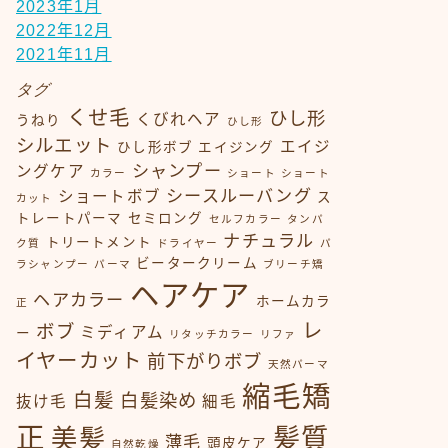
2023年1月
2022年12月
2021年11月
タグ
くせ毛
ひし形
くびれヘア
うねり
ひし形
シルエット
エイジ
ひし形ボブ
エイジング
シャンプー
ングケア
カラー
ショート
ショート
シースルーバング
ショートボブ
ス
カット
トレートパーマ
セミロング
セルフカラー
タンパ
ナチュラル
トリートメント
ク質
ドライヤー
パ
ビータークリーム
ラシャンプー
パーマ
ブリーチ矯
ヘアケア
ヘアカラー
ホームカラ
正
レ
ボブ
ミディアム
ー
リタッチカラー
リファ
イヤーカット
前下がりボブ
天然パーマ
縮毛矯
白髪
白髪染め
抜け毛
細毛
正
髪質
美髪
薄毛
頭皮ケア
自然乾燥