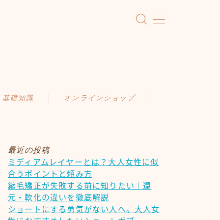
・基礎知識
オンラインショップ
KAMIMONO
識
AFLOAT 公式ショップ
ア
最近の投稿
ミディアムレイヤーとは？大人女性に似
ケア
合うポイントと頼み方
慣
縮毛矯正が失敗する前に知りたい｜還
元・軟化の違いを徹底解説
ショートにする勇気がない人へ。大人女