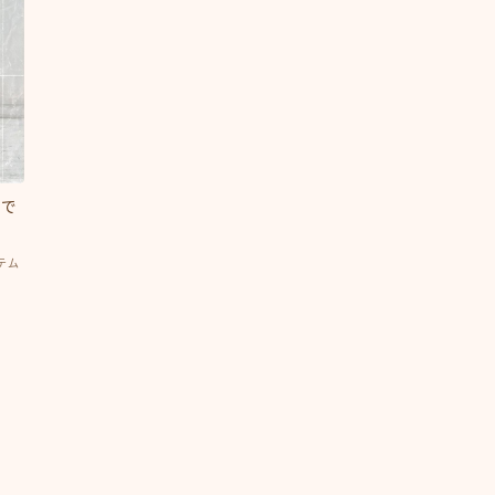
抜け毛 薄毛
頭皮ケア
ショート
サロンワーク実例
ボブ
ミディアム
ロング
悩みから探す
効で
くせ・うねり・広がり
テム
白髪・エイジングケア
ボリューム
抜け毛 薄毛
ダメージ・パサつき
抜け毛 薄毛