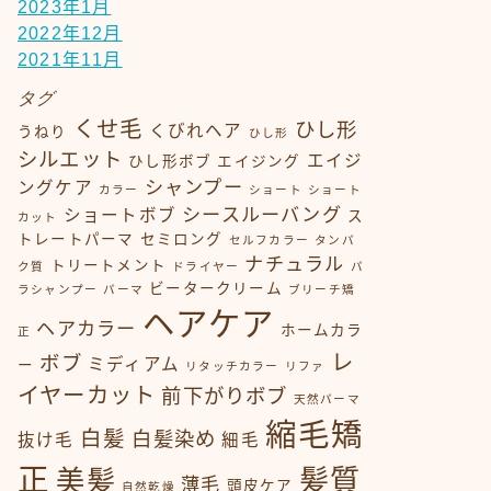
2023年1月
2022年12月
2021年11月
タグ
くせ毛
ひし形
くびれヘア
うねり
ひし形
シルエット
エイジ
ひし形ボブ
エイジング
シャンプー
ングケア
カラー
ショート
ショート
シースルーバング
ショートボブ
ス
カット
トレートパーマ
セミロング
セルフカラー
タンパ
ナチュラル
トリートメント
ク質
ドライヤー
パ
ビータークリーム
ラシャンプー
パーマ
ブリーチ矯
ヘアケア
ヘアカラー
ホームカラ
正
レ
ボブ
ミディアム
ー
リタッチカラー
リファ
イヤーカット
前下がりボブ
天然パーマ
縮毛矯
白髪
白髪染め
抜け毛
細毛
正
髪質
美髪
薄毛
頭皮ケア
自然乾燥