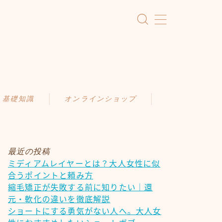
・基礎知識
オンラインショップ
KAMIMONO
識
AFLOAT 公式ショップ
ア
最近の投稿
ミディアムレイヤーとは？大人女性に似
ケア
合うポイントと頼み方
慣
縮毛矯正が失敗する前に知りたい｜還
元・軟化の違いを徹底解説
ショートにする勇気がない人へ。大人女