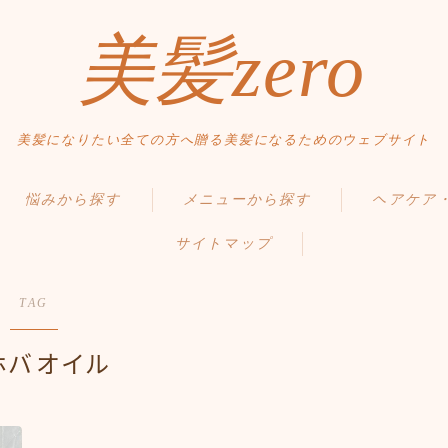
美髪zero
美髪になりたい全ての方へ贈る美髪になるためのウェブサイト
HOME
悩みから探す
メニューから探す
ヘアケア
初めての方へ
サイトマップ
くせ・うねり・広がり
縮毛矯正・髪質改善
毛髪の基礎知
メニュー・料金
白髪・エイジングケア
白髪染め・ヘアカラー
正しいヘアケ
アクセス・サロン情報
TAG
ボリューム
パーマ
間違ったヘア
ご予約
ホバオイル
お問い合わせ
抜け毛 薄毛
トリートメント
食事・生活習
ダメージ・パサつき
ヘッドスパ
Q＆A
スタイルから探す