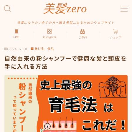
美髪zero
MENU
美髪になりたい全ての方へ贈る美髪になるためのウェブサイト
LINE
Instagram
ご予約
ショップ
HOME
2024.07.10
抜け毛 薄毛
初めての方へ
自然由来の粉シャンプーで健康な髪と頭皮を
メニュー・料金
手に入れる方法
アクセス・サロン情報
ご予約
お問い合わせ
スタイルから探す
ショート
ボブ