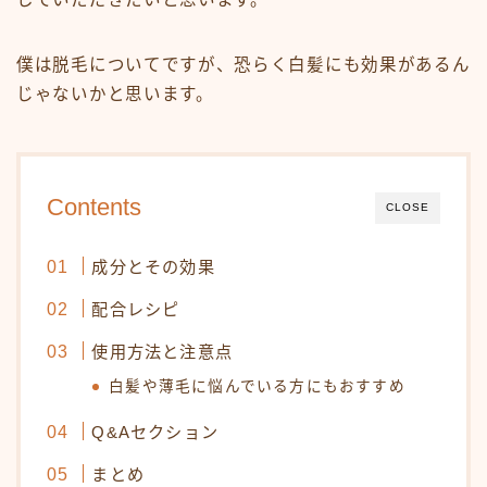
白髪染め・ヘアカラー
パーマ
僕は脱毛についてですが、恐らく白髪にも効果があるん
トリートメント
じゃないかと思います。
ヘッドスパ
頭皮ケア
サロンワーク実例
Contents
CLOSE
ヘアケア・基礎知識
成分とその効果
毛髪の基礎知識
配合レシピ
正しいヘアケア
使用方法と注意点
間違ったヘアケア
白髪や薄毛に悩んでいる方にもおすすめ
食事・生活習慣
Q&Aセクション
Q＆A
まとめ