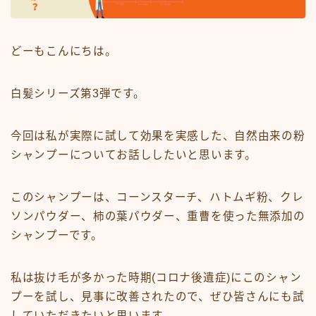
ミディアム
ロング
どーもこんにちは。
悩みから探す
白髪シリーズ第3弾です。
くせ・うねり・広がり
白髪・エイジングケア
今回は私が実際に試して効果を実感した、自然由来の粉
シャンプーについてお話ししたいと思います。
ボリューム
抜け毛 薄毛
このシャンプーは、コーンスターチ、ハトムギ粉、クレ
ダメージ・パサつき
ソンパウダー、柿の葉パウダー、重曹を使った無添加の
抜け毛 薄毛
シャンプーです。
メニューから探す
私は抜け毛が多かった時期(コロナ後遺症)にこのシャン
プーを試し、見事に改善されたので、ぜひ皆さんにも試
縮毛矯正・髪質改善
していただきたいと思います。