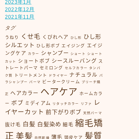
2023年1月
2022年12月
2021年11月
タグ
くせ毛
ひし形
くびれヘア
うねり
ひし形
シルエット
エイジ
ひし形ボブ
エイジング
シャンプー
ングケア
カラー
ショート
ショート
シースルーバング
ショートボブ
ス
カット
トレートパーマ
セミロング
セルフカラー
タンパ
ナチュラル
トリートメント
ク質
ドライヤー
パ
ビータークリーム
ラシャンプー
パーマ
ブリーチ矯
ヘアケア
ヘアカラー
ホームカラ
正
レ
ボブ
ミディアム
ー
リタッチカラー
リファ
イヤーカット
前下がりボブ
天然パーマ
縮毛矯
白髪
白髪染め
抜け毛
細毛
正
髪質
美髪
薄毛
頭皮ケア
自然乾燥