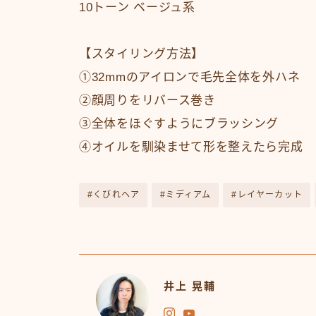
10トーン ベージュ系
【スタイリング方法】
①32mmのアイロンで毛先全体を外ハネ
②顔周りをリバース巻き
③全体をほぐすようにブラッシング
④オイルを馴染ませて形を整えたら完成
#くびれヘア
#ミディアム
#レイヤーカット
井上 晃輔