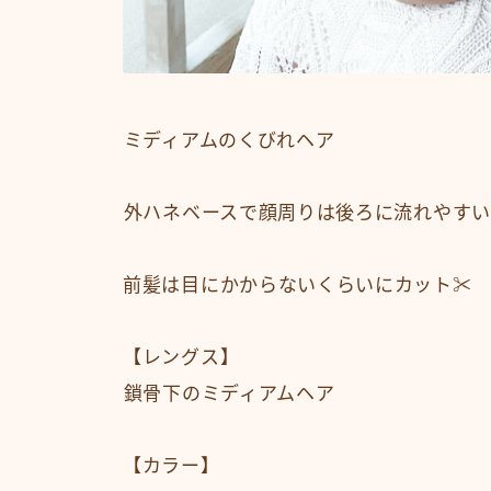
⁡ミディアムのくびれヘア
⁡外ハネベースで顔周りは後ろに流れやす
前髪は目にかからないくらいにカット✂︎
【レングス】
⁡鎖骨下のミディアムヘア
【カラー】