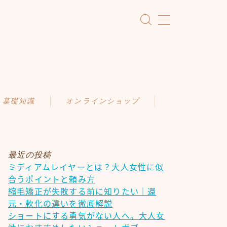
・基礎知識
オンラインショップ
KAMIMONO
識
AFLOAT 公式ショップ
ア
最近の投稿
ミディアムレイヤーとは？大人女性に似
ケア
合うポイントと頼み方
慣
縮毛矯正が失敗する前に知りたい｜還
元・軟化の違いを徹底解説
ショートにする勇気がない人へ。大人女