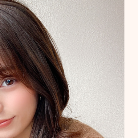
抜け毛 薄毛
頭皮ケア
ショート
サロンワーク実例
ボブ
ミディアム
ロング
悩みから探す
くせ・うねり・広がり
白髪・エイジングケア
ボリューム
抜け毛 薄毛
ダメージ・パサつき
抜け毛 薄毛