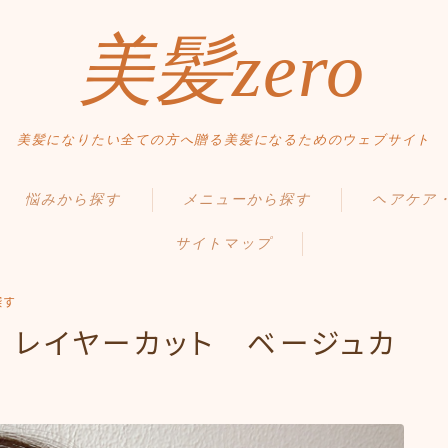
美髪zero
美髪になりたい全ての方へ贈る美髪になるためのウェブサイト
HOME
悩みから探す
メニューから探す
ヘアケア
初めての方へ
サイトマップ
くせ・うねり・広がり
縮毛矯正・髪質改善
毛髪の基礎知
メニュー・料金
白髪・エイジングケア
白髪染め・ヘアカラー
正しいヘアケ
アクセス・サロン情報
探す
ボリューム
パーマ
間違ったヘア
 レイヤーカット ベージュカ
ご予約
お問い合わせ
抜け毛 薄毛
トリートメント
食事・生活習
ダメージ・パサつき
ヘッドスパ
Q＆A
スタイルから探す