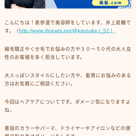
ミディアム
ロング
こんにちは！表参道で美容師をしています、井上晃輔で
す。（
http://www.threads.net/@kousuke.i_52 ）
悩みから探す
くせ・うねり・広がり
縮毛矯正やくせ毛でお悩みの方や３０〜５０代の大人女
性のお客様を多く担当しています。
白髪・エイジングケア
ボリューム
大人っぽいスタイルにしたい方や、髪質にお悩みのある
抜け毛 薄毛
方はお気軽にご相談ください。
ダメージ・パサつき
抜け毛 薄毛
今回はヘアケアについてです。ダメージ気になりますよ
ね。
メニューから探す
普段のカラーやパーマ、ドライヤーやアイロンなどの使
縮毛矯正・髪質改善