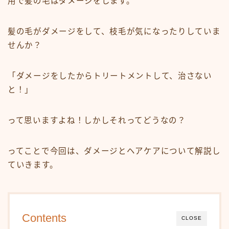
用で髪の毛はダメージをします。
白髪染め・ヘアカラー
パーマ
髪の毛がダメージをして、枝毛が気になったりしていま
トリートメント
せんか？
ヘッドスパ
「ダメージをしたからトリートメントして、治さない
頭皮ケア
と！」
サロンワーク実例
って思いますよね！しかしそれってどうなの？
ヘアケア・基礎知識
毛髪の基礎知識
ってことで今回は、ダメージとヘアケアについて解説し
正しいヘアケア
ていきます。
間違ったヘアケア
食事・生活習慣
Q＆A
Contents
CLOSE