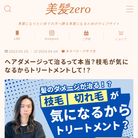
美髪zero
MENU
美髪になりたい全ての方へ贈る美髪になるためのウェブサイト
LINE
Instagram
ご予約
ショップ
HOME
2023.03.15
2024.04.04
ダメージ・パサつき
初めての方へ
ヘアダメージって治るって本当？枝毛が気に
メニュー・料金
なるからトリートメントして！？
アクセス・サロン情報
ご予約
お問い合わせ
スタイルから探す
ショート
ボブ