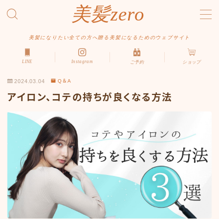
美髪zero
MENU
美髪になりたい全ての方へ贈る美髪になるためのウェブサイト
LINE
Instagram
ご予約
ショップ
HOME
2024.03.04
Q＆A
初めての方へ
アイロン、コテの持ちが良くなる方法
メニュー・料金
アクセス・サロン情報
ご予約
お問い合わせ
スタイルから探す
ショート
ボブ