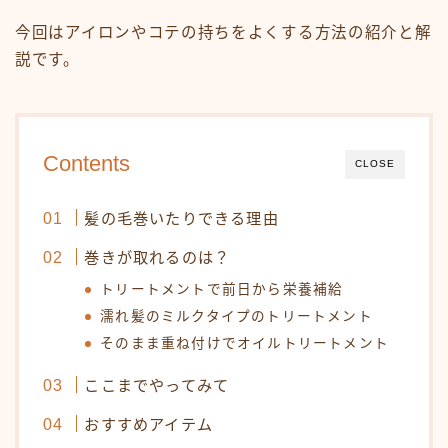
白髪染め・ヘアカラー
今回はアイロンやコテの持ちをよくする方法の紹介と解
パーマ
説です。
トリートメント
ヘッドスパ
頭皮ケア
Contents
CLOSE
サロンワーク実例
髪の毛巻いたりできる理由
ヘアケア・基礎知識
巻きが取れるのは？
毛髪の基礎知識
トリートメントで前日から栄養補給
正しいヘアケア
濡れ髪のミルクタイプのトリートメント
そのまま重ね付けでオイルトリートメント
間違ったヘアケア
食事・生活習慣
ここまでやってみて
Q＆A
おすすめアイテム