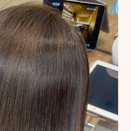
抜け毛 薄毛
頭皮ケア
ショート
サロンワーク実例
ボブ
ミディアム
ロング
悩みから探す
くせ・うねり・広がり
白髪・エイジングケア
ボリューム
抜け毛 薄毛
ダメージ・パサつき
抜け毛 薄毛