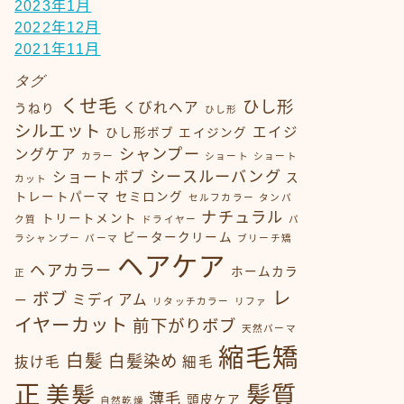
2023年1月
2022年12月
2021年11月
タグ
くせ毛
ひし形
くびれヘア
うねり
ひし形
シルエット
エイジ
ひし形ボブ
エイジング
シャンプー
ングケア
カラー
ショート
ショート
シースルーバング
ショートボブ
ス
カット
トレートパーマ
セミロング
セルフカラー
タンパ
ナチュラル
トリートメント
ク質
ドライヤー
パ
ビータークリーム
ラシャンプー
パーマ
ブリーチ矯
ヘアケア
ヘアカラー
ホームカラ
正
レ
ボブ
ミディアム
ー
リタッチカラー
リファ
イヤーカット
前下がりボブ
天然パーマ
縮毛矯
白髪
白髪染め
抜け毛
細毛
正
髪質
美髪
薄毛
頭皮ケア
自然乾燥