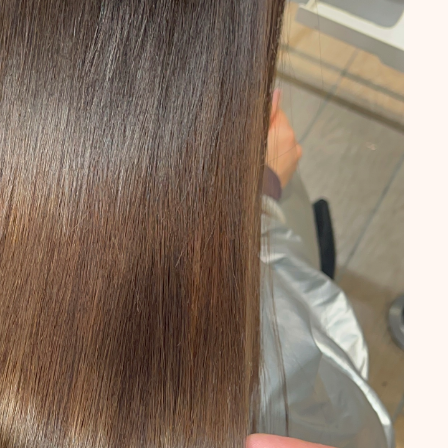
メニューから探す
縮毛矯正・髪質改善
白髪染め・ヘアカラー
パーマ
トリートメント
ヘッドスパ
頭皮ケア
サロンワーク実例
ヘアケア・基礎知識
毛髪の基礎知識
正しいヘアケア
間違ったヘアケア