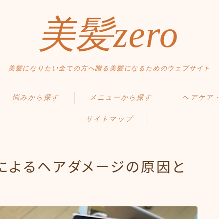
美髪zero
美髪になりたい全ての方へ贈る美髪になるためのウェブサイト
HOME
悩みから探す
メニューから探す
ヘアケア
初めての方へ
サイトマップ
くせ・うねり・広がり
縮毛矯正・髪質改善
毛髪の基礎知
メニュー・料金
白髪・エイジングケア
白髪染め・ヘアカラー
正しいヘアケ
アクセス・サロン情報
によるヘアダメージの原因と
ボリューム
パーマ
間違ったヘア
ご予約
お問い合わせ
抜け毛 薄毛
トリートメント
食事・生活習
ダメージ・パサつき
ヘッドスパ
Q＆A
スタイルから探す