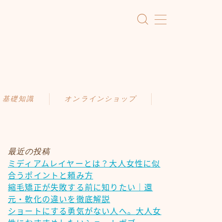
・基礎知識
オンラインショップ
KAMIMONO
識
AFLOAT 公式ショップ
ア
最近の投稿
ミディアムレイヤーとは？大人女性に似
ケア
合うポイントと頼み方
慣
縮毛矯正が失敗する前に知りたい｜還
元・軟化の違いを徹底解説
ショートにする勇気がない人へ。大人女