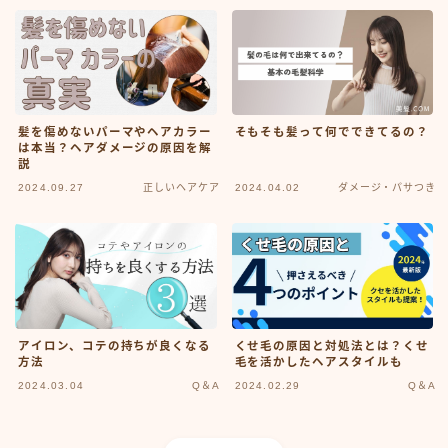
白髪染め・ヘアカラー
パーマ
トリートメント
ヘッドスパ
そもそも髪って何でできてるの？
髪を傷めないパーマやヘアカラー
は本当？ヘアダメージの原因を解
頭皮ケア
説
サロンワーク実例
2024.09.27
正しいヘアケア
2024.04.02
ダメージ・パサつき
ヘアケア・基礎知識
毛髪の基礎知識
正しいヘアケア
アイロン、コテの持ちが良くなる
くせ毛の原因と対処法とは？くせ
間違ったヘアケア
方法
毛を活かしたヘアスタイルも
食事・生活習慣
2024.03.04
Q＆A
2024.02.29
Q＆A
Q＆A