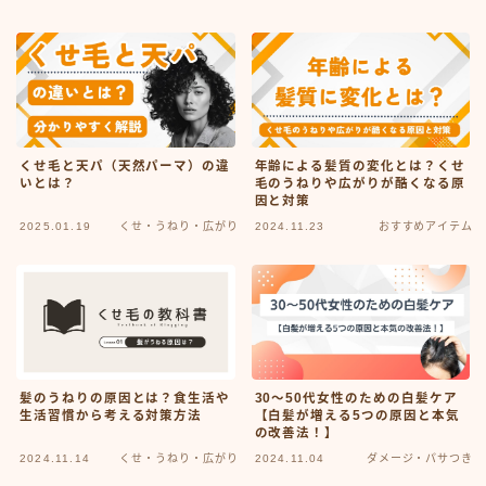
ミディアム
ロング
悩みから探す
くせ毛と天パ（天然パーマ）の違
年齢による髪質の変化とは？くせ
くせ・うねり・広がり
いとは？
毛のうねりや広がりが酷くなる原
因と対策
白髪・エイジングケア
2025.01.19
くせ・うねり・広がり
2024.11.23
おすすめアイテム
ボリューム
抜け毛 薄毛
ダメージ・パサつき
抜け毛 薄毛
髪のうねりの原因とは？食生活や
30〜50代女性のための白髪ケア
生活習慣から考える対策方法
【白髪が増える5つの原因と本気
メニューから探す
の改善法！】
縮毛矯正・髪質改善
2024.11.14
くせ・うねり・広がり
2024.11.04
ダメージ・パサつき