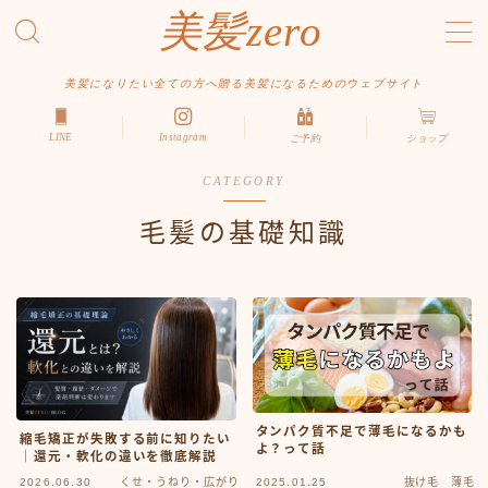
美髪zero
MENU
美髪になりたい全ての方へ贈る美髪になるためのウェブサイト
LINE
Instagram
ご予約
ショップ
HOME
CATEGORY
初めての方へ
メニュー・料金
毛髪の基礎知識
アクセス・サロン情報
ご予約
お問い合わせ
スタイルから探す
タンパク質不足で薄毛になるかも
ショート
縮毛矯正が失敗する前に知りたい
よ？って話
｜還元・軟化の違いを徹底解説
ボブ
2026.06.30
くせ・うねり・広がり
2025.01.25
抜け毛 薄毛